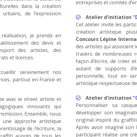
entreprises et comités d’en
lturelles dans la création
 urbains, de l’expression
Atelier d'initiation
"
Cet atelier invite les parti
création artistique pl
 réalisation, je prends en
Concours Lépine Interna
tablissement des devis et
des artistes qui associent le
nsport des artistes, des
travers de nombreuses r
ts et licences.
façon d’écrire, de créer 
autant de supports d’é
cueillir sereinement nos
personnelle, tout en sen
ences, partout en France et
artistique respectueuse d
Atelier d'initiation
"
 avec le street artiste et
Personnaliser sa casque
agogiques innovants qui
développer son imaginati
ransmission. Ensemble, nous
original inspiré du graffit
, une approche artistique
Après avoir imaginé son l
prentissage de l’écriture, la
participant réalise une cr
raffiti auprès de tous les