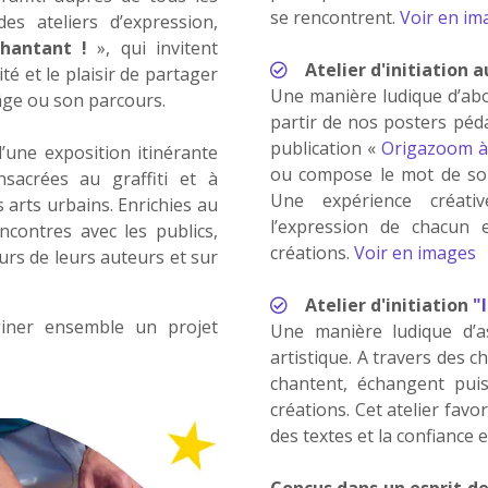
se rencontrent.
Voir en im
des ateliers d’expression,
chantant !
», qui invitent
Atelier d'initiation a
té et le plaisir de partager
Une manière ludique d’abor
 âge ou son parcours.
partir de nos posters péd
publication «
Origazoom à 
une exposition itinérante
ou compose le mot de so
sacrées au graffiti et à
Une expérience créativ
s arts urbains. Enrichies au
l’expression de chacu
ncontres avec les publics,
créations.
Voir en images
urs de leurs auteurs et sur
Atelier d'initiation
"
iner ensemble un projet
Une manière ludique d’as
artistique. A travers des 
chantent, échangent puis
créations. Cet atelier favo
des textes et la confiance e
Conçus dans un esprit de 