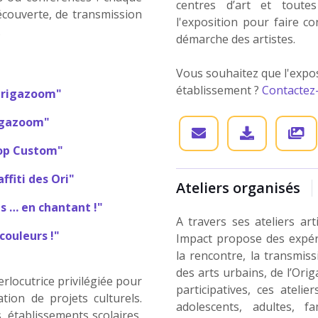
centres d’art et toutes 
ouverte, de transmission
l'exposition pour faire c
.
démarche des artistes.
Vous souhaitez que l'expos
établissement ?
Contactez
 Origazoom"
rigazoom"
op Custom"
ffiti des Ori"
Ateliers organisés
ts … en chantant !"
A travers ses ateliers ar
couleurs !"
Impact propose des expéri
la rencontre, la transmiss
des arts urbains, de l’Ori
erlocutrice privilégiée pour
participatives, ces atelie
ation de projets culturels.
adolescents, adultes, fam
, établissements scolaires,