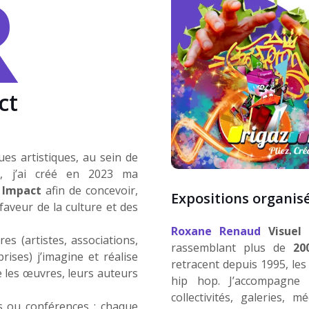
R
ct
6
es artistiques, au sein de
es, j’ai créé en 2023 ma
l Impact
afin de concevoir,
Expositions organis
aveur de la culture et des
Roxane Renaud
Visuel
s (artistes, associations,
rassemblant plus de
20
prises) j’imagine et réalise
retracent depuis 1995, les c
e les œuvres, leurs auteurs
hip hop. J’accompagne 
collectivités, galeries, m
ns ou conférences : chaque