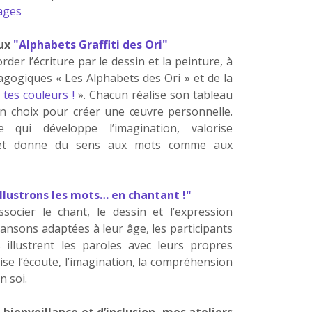
ages
ux
"Alphabets Graffiti des Ori"
der l’écriture par le dessin et la peinture, à
agogiques « Les Alphabets des Ori » et de la
tes couleurs !
». Chacun réalise son tableau
n choix pour créer une œuvre personnelle.
e qui développe l’imagination, valorise
n et donne du sens aux mots comme aux
Illustrons les mots… en chantant !"
socier le chant, le dessin et l’expression
chansons adaptées à leur âge, les participants
 illustrent les paroles avec leurs propres
rise l’écoute, l’imagination, la compréhension
n soi.
bienveillance et d’inclusion, mes ateliers