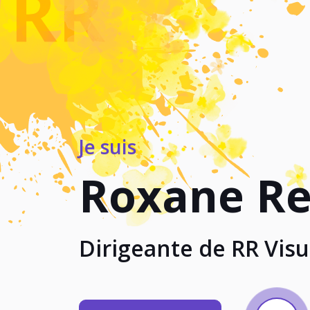
Je suis
Roxane R
Ar
|