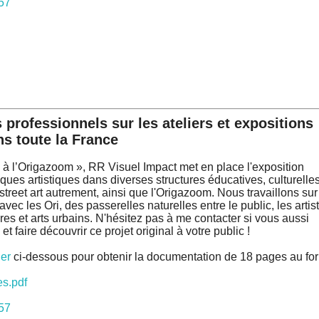
57
professionnels sur les ateliers et expositions
ns toute la France
ti à l’Origazoom », RR Visuel Impact met en place l'exposition
tiques artistiques dans diverses structures éducatives, culturelles
 street art autrement, ainsi que l'Origazoom. Nous travaillons su
avec les Ori, des passerelles naturelles entre le public, les artist
tures et arts urbains. N'hésitez pas à me contacter si vous aussi
t faire découvrir ce projet original à votre public !
er
ci-dessous pour obtenir la documentation de 18 pages au fo
es.pdf
57