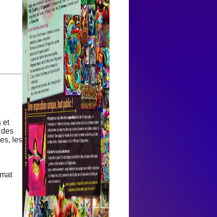
 et
r des
es, les
rmat