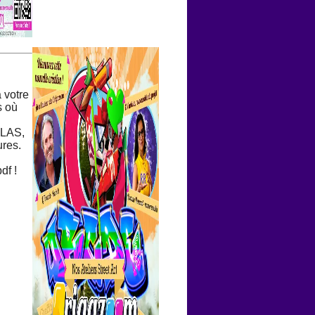
 votre
s où
CLAS,
ures.
df !