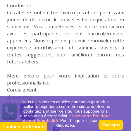
Conclusion :
Ces ateliers ont été très bien reçus et ont permis aux
jeunes de découvrir de nouvelles techniques tout en
s'amusant. Vos compétences et votre interaction
avec les participants ont été particulièrement
appréciées. Nous espérons pouvoir renouveler cette
expérience enrichissante et sommes ouverts à
toutes suggestions pour améliorer encore nos
futurs ateliers.
Merci encore pour votre implication et votre
professionnalisme.
Cordialement.
Zaaza Idris
Nous utilisons des cookies pour vous garantir la
Responsable du pôle enfance/jeunesse
meilleure expérience sur notre site web. Si vous
95140 Garges-lès-Gonesse
continuez à utiliser ce site, nous supposerons
que vous en êtes satisfait.
Lisez notre Politique
de confidentialité
. Pour bloquer les cookies :
J'accepte
cliquez ici
.
Cookies undefined